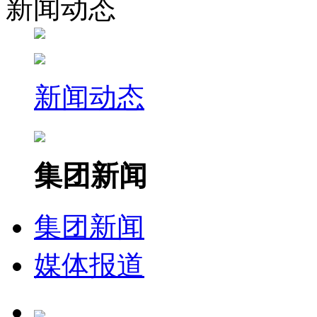
新闻动态
新闻动态
集团新闻
集团新闻
媒体报道