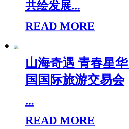
共绘发展...
READ MORE
山海奇遇 青春星华 |
国国际旅游交易会
...
READ MORE