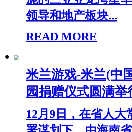
领导和地产板块...
READ MORE
米兰游戏-米兰(中
园捐赠仪式圆满举
12月9日，在省人
署谋划下，由海南省