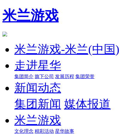
米兰游戏
米兰游戏-米兰(中国)
走进星华
集团简介
旗下公司
发展历程
集团荣誉
新闻动态
集团新闻
媒体报道
米兰游戏
文化理念
精彩活动
星华故事