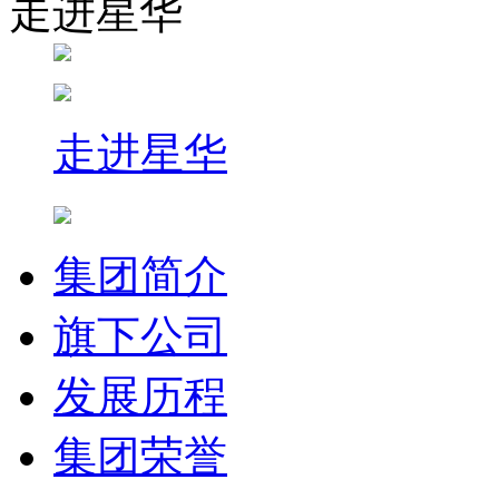
走进星华
走进星华
集团简介
旗下公司
发展历程
集团荣誉