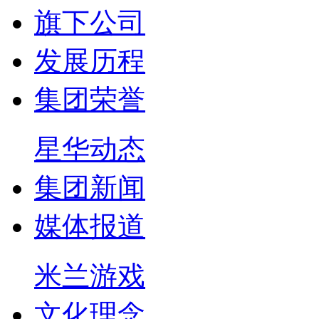
旗下公司
发展历程
集团荣誉
星华动态
集团新闻
媒体报道
米兰游戏
文化理念