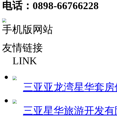
电话：0898-66766228
手机版网站
友情链接
LINK
三亚亚龙湾星华套房
三亚星华旅游开发有