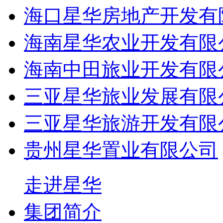
海口星华房地产开发有
海南星华农业开发有限
海南中田旅业开发有限
三亚星华旅业发展有限
三亚星华旅游开发有限
贵州星华置业有限公司
走进星华
集团简介