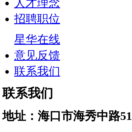
人才理念
招聘职位
星华在线
意见反馈
联系我们
联系我们
地址：海口市海秀中路51