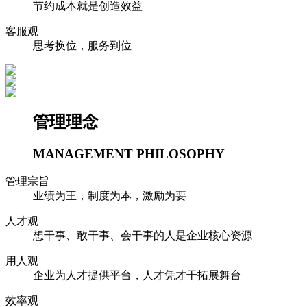
节约成本就是创造效益
客服观
思考换位，服务到位
管理理念
MANAGEMENT PHILOSOPHY
管理宗旨
业绩为王，制度为本，激励为要
人才观
想干事、敢干事、会干事的人是企业核心资源
用人观
企业为人才提供平台，人才凭才干拓展舞台
效率观