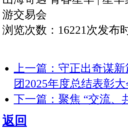
游交易会
浏览次数：16221次
发布时间
上一篇：守正出奇谋新篇
团2025年度总结表彰
下一篇：聚焦 “交流、
返回