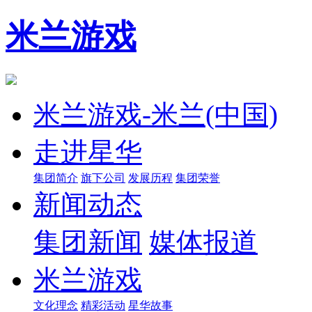
米兰游戏
米兰游戏-米兰(中国)
走进星华
集团简介
旗下公司
发展历程
集团荣誉
新闻动态
集团新闻
媒体报道
米兰游戏
文化理念
精彩活动
星华故事