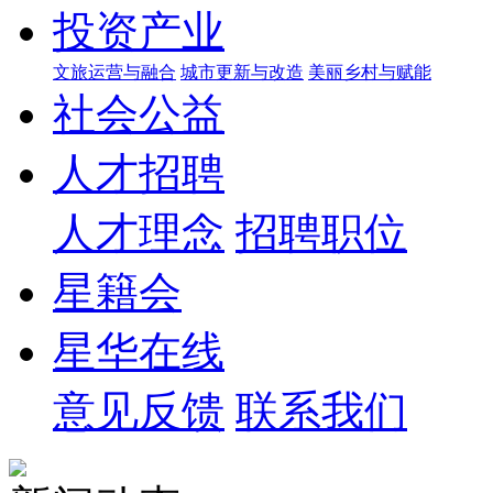
投资产业
文旅运营与融合
城市更新与改造
美丽乡村与赋能
社会公益
人才招聘
人才理念
招聘职位
星籍会
星华在线
意见反馈
联系我们