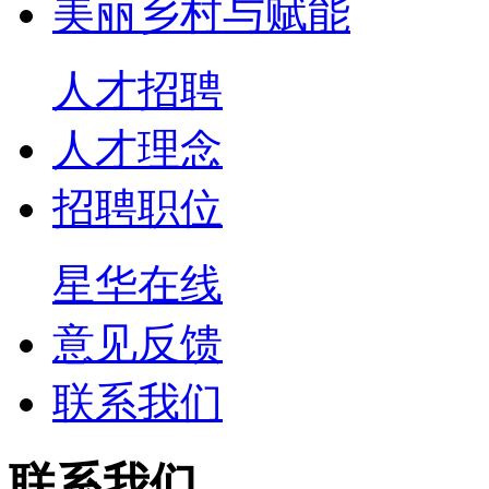
美丽乡村与赋能
人才招聘
人才理念
招聘职位
星华在线
意见反馈
联系我们
联系我们