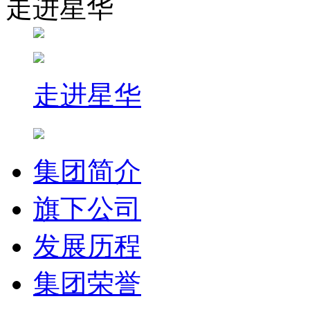
走进星华
走进星华
集团简介
旗下公司
发展历程
集团荣誉