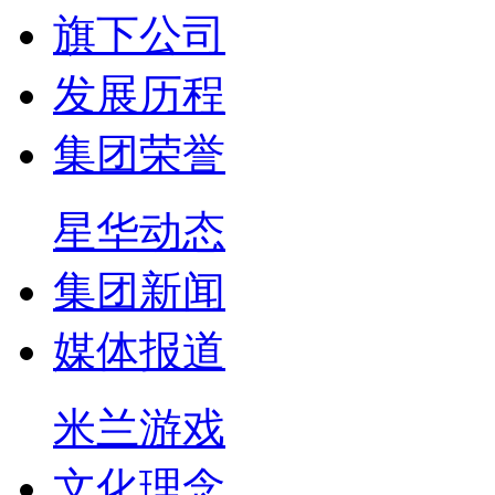
旗下公司
发展历程
集团荣誉
星华动态
集团新闻
媒体报道
米兰游戏
文化理念