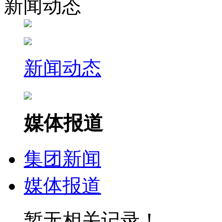
新闻动态
新闻动态
媒体报道
集团新闻
媒体报道
暂无相关记录！