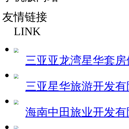
友情链接
LINK
三亚亚龙湾星华套房
三亚星华旅游开发有
海南中田旅业开发有