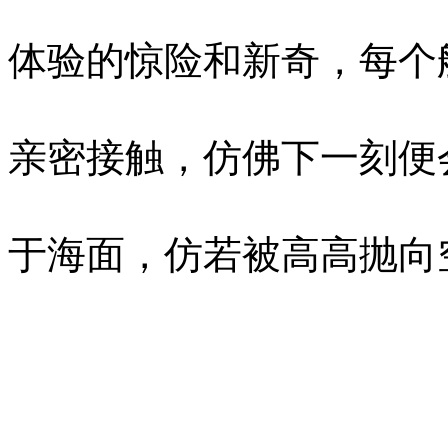
体验的惊险和新奇，每个
亲密接触，仿佛下一刻便
于海面，仿若被高高抛向