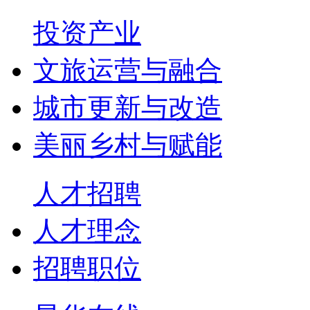
投资产业
文旅运营与融合
城市更新与改造
美丽乡村与赋能
人才招聘
人才理念
招聘职位