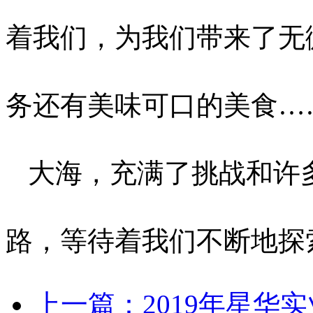
着我们，为我们带来了无
务还有美味可口的美食…
大海，充满了挑战和许
路，等待着我们不断地探
上一篇：2019年星华